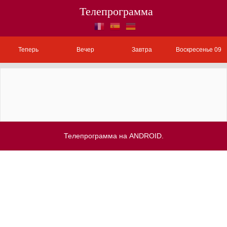
Телепрограмма
Теперь
Вечер
Завтра
Воскресенье 09
Телепрограмма на ANDROID.