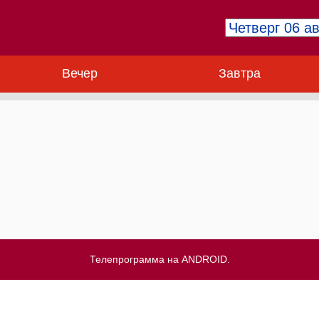
Вечер
Завтра
Телепрограмма на ANDROID.