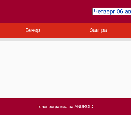
Вечер
Завтра
Телепрограмма на ANDROID.