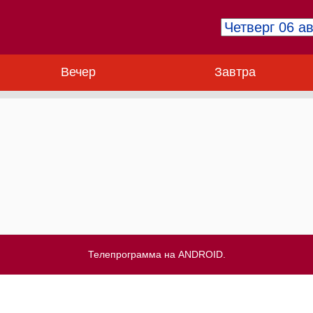
Вечер
Завтра
Телепрограмма на ANDROID.