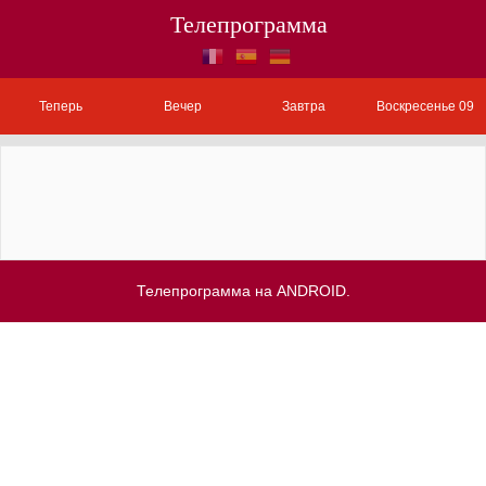
Телепрограмма
Теперь
Вечер
Завтра
Воскресенье 09
Телепрограмма на ANDROID.