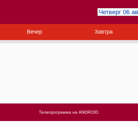
Вечер
Завтра
Телепрограмма на ANDROID.