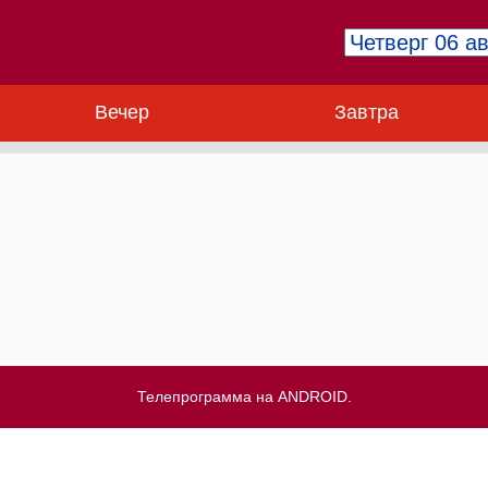
Вечер
Завтра
Телепрограмма на ANDROID.