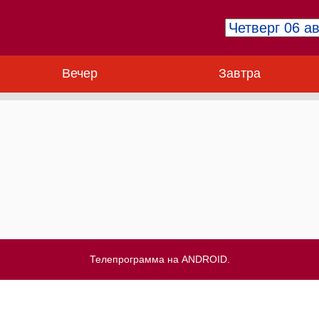
Вечер
Завтра
Телепрограмма на ANDROID.